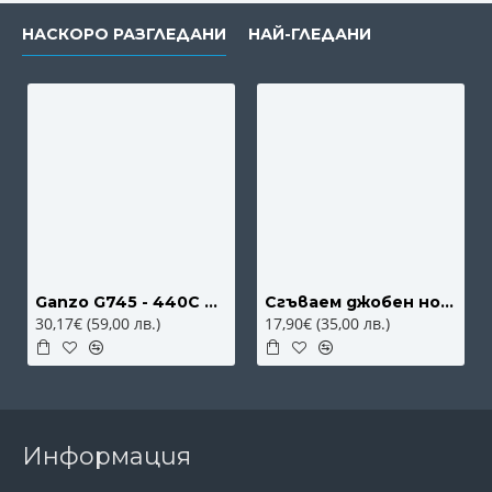
НАСКОРО РАЗГЛЕДАНИ
НАЙ-ГЛЕДАНИ
Ganzo G745 - 440C сгъваем джобен нож с дръжка G10
Сгъваем джобен нож с чирени от бял кориан Columbia B3154
30,17€ (59,00 лв.)
17,90€ (35,00 лв.)
Информация