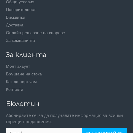
Общи условия
Поверителност
Бисквитки
Доставка
Онлайн решаване на спорове
За компанията
За клиента
Моят акаунт
Връщане на стока
Как да поръчам
Контакти
Бюлетин
Абонирайте се, за да получавате информация за всички
горещи предложения.