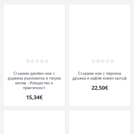
Сгъваем джобен нож с
Сгъваем нож с перлена
дървена ръкохватка и тигров
дръжка и кафяв кожен калъф
мотив - Изящество и
22,50€
практичност
15,34€