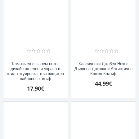
Тематичен сгъваем нож с
Класически Джобен Нож с
дизайн на елен и украса в
Дървена Дръжка и Артистичен
стил татуировка, със защитен
Кожен Калъф
найлонов калъф
44,99€
17,90€