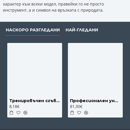
характер към всеки модел, правейки го не просто
инструмент, а и символ на връзката с природата.
НАСКОРО РАЗГЛЕДАНИ
НАЙ-ГЛЕДАНИ
Тренировъчен сгъваем нож пеперуда,с пружинен механизъм подходящ за правене на трикове - М5
Професионален универсален нож от дамаска японска стомана DAMASK - дръжка от абаносово дърво
8,18€
81,30€