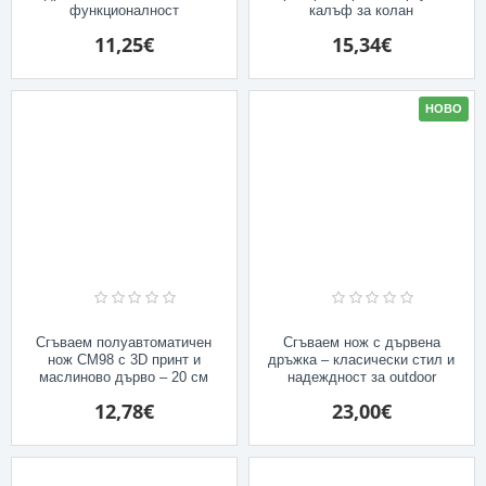
функционалност
калъф за колан
11,25€
15,34€
НОВО
Сгъваем полуавтоматичен
Сгъваем нож с дървена
нож CM98 с 3D принт и
дръжка – класически стил и
маслиново дърво – 20 см
надеждност за outdoor
12,78€
23,00€