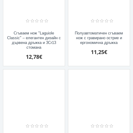
Сгъваем нож "Laguiole
Полуавтоматичен сгъваем
Classic" – елегантен дизайн с
нож с гравирано острие и
дървена дръжка и 3Cr13
ергономична дръжка
стомана
11,25€
12,78€