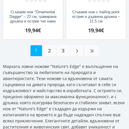
Сгъваем нож “Ornamental
Сгъваем нож с trailing point
Dagger” – 23 см, гравирана
острие и дървена дръжка –
дръжка и острие тип кама
21.5 см
19,94€
19,94€
1
2
3
Марката ловни ножове "Nature's Edge" е въплъщение на
съвършенство за любителите на природата и
авантюристите. Тези ножове са вдъхновени от самата
сърцевина на дивата природа, като съчетават в себе си
издръжливост и майсторство в изработката. С острието си,
прецизно оформено за максимална функционалност, и с
дръжка, която осигурява безопасен и стабилен захват, всеки
нож от "Nature's Edge" е създаден да издържи на
изпитанията на времето и да бъде надежден спътник във
всяко приключение. Елегантните детайли, вдъхновени от
растителния и животинския свят, добавят уникалност и