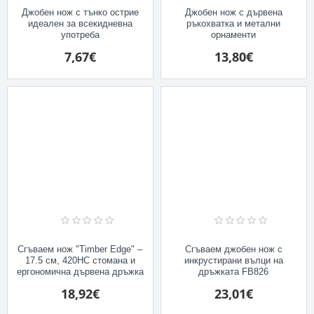
Джобен нож с тънко острие
Джобен нож с дървена
идеален за всекидневна
ръкохватка и метални
употреба
орнаменти
7,67€
13,80€
Сгъваем нож "Timber Edge" –
Сгъваем джобен нож с
17.5 см, 420HC стомана и
инкрустирани вълци на
ергономична дървена дръжка
дръжката FB826
18,92€
23,01€