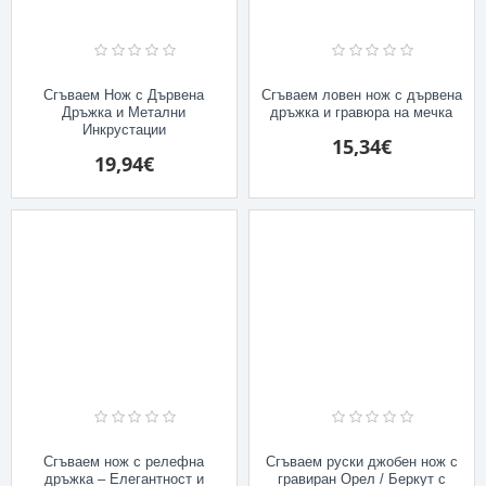
Сгъваем Нож с Дървена
Сгъваем ловен нож с дървена
Дръжка и Метални
дръжка и гравюра на мечка
Инкрустации
15,34€
19,94€
Сгъваем нож с релефна
Сгъваем руски джобен нож с
дръжка – Елегантност и
гравиран Орел / Беркут с