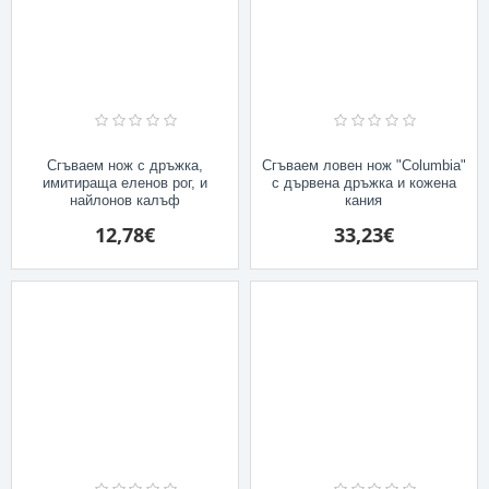
Сгъваем нож с дръжка,
Сгъваем ловен нож "Columbia"
имитираща еленов рог, и
с дървена дръжка и кожена
найлонов калъф
кания
12,78€
33,23€